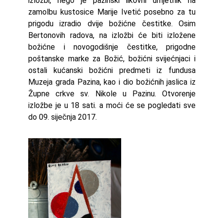
izložbi, nego je pazinski likovni umjetnik na
zamolbu kustosice Marije Ivetić posebno za tu
prigodu izradio dvije božićne čestitke. Osim
Bertonovih radova, na izložbi će biti izložene
božićne i novogodišnje čestitke, prigodne
poštanske marke za Božić, božićni svijećnjaci i
ostali kućanski božićni predmeti iz fundusa
Muzeja grada Pazina, kao i dio božićnih jaslica iz
Župne crkve sv. Nikole u Pazinu. Otvorenje
izložbe je u 18 sati. a moći će se pogledati sve
do 09. siječnja 2017.